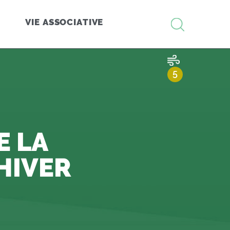
RECHERCHE
VIE ASSOCIATIVE
QUALITÉ 
5
SUR 10
E LA
HIVER