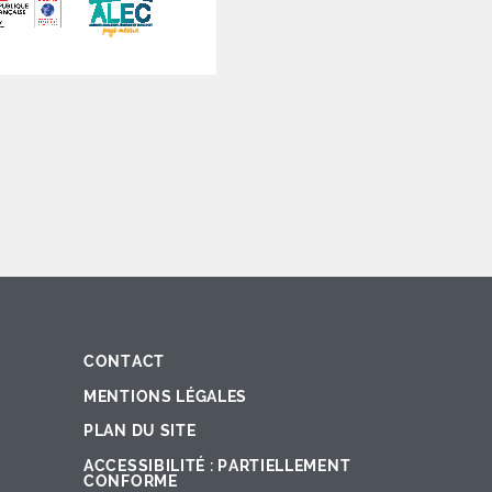
CONTACT
Fac
Ins
You
Lin
X
MENTIONS LÉGALES
PLAN DU SITE
ACCESSIBILITÉ : PARTIELLEMENT
CONFORME