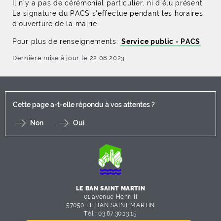
Il n’y a pas de cérémonial particulier, ni d’élu présent.
La signature du PACS s'effectue pendant les horaires
d'ouverture de la mairie.
Pour plus de renseignements:
Service public - PACS
Dernière mise à jour le 22.08.2023
Cette page a-t-elle répondu à vos attentes ?
Non
Oui
F
I
Y
Li
X
LE BAN SAINT MARTIN
01 avenue Henri II
57050 LE BAN SAINT MARTIN
Tél :
03.87.30.13.15