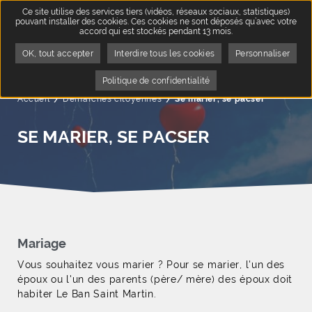
Ce site utilise des services tiers (vidéos, réseaux sociaux, statistiques)
pouvant installer des cookies. Ces cookies ne sont déposés qu’avec votre
accord qui est stockés pendant 13 mois.
OK, tout accepter
Interdire tous les cookies
Personnaliser
Politique de confidentialité
Accueil
Démarches citoyennes
Page active :
Se marier, se pacser
SE MARIER, SE PACSER
Mariage
Vous souhaitez vous marier ? Pour se marier, l'un des
époux ou l'un des parents (père/ mère) des époux doit
habiter Le Ban Saint Martin.