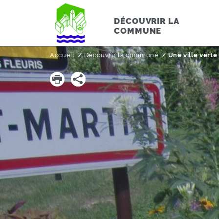
DÉCOUVRIR LA
COMMUNE
Accueil
Découvrir la commune
Page active :
Une ville verte