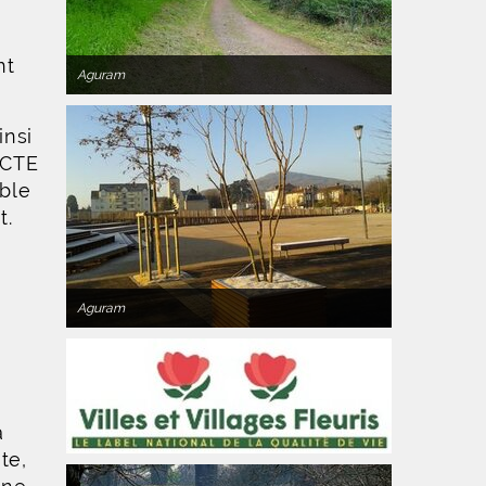
nt
Aguram
insi
ACTE
ble
t.
Aguram
a
te,