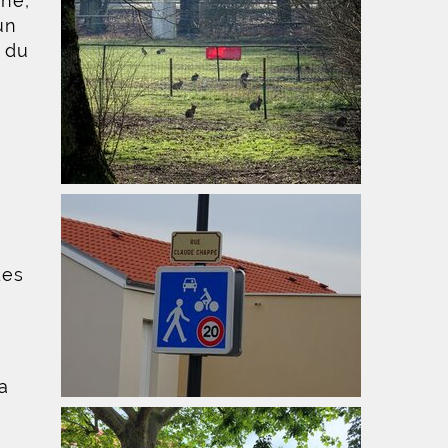
nne,
un
 du
des
a