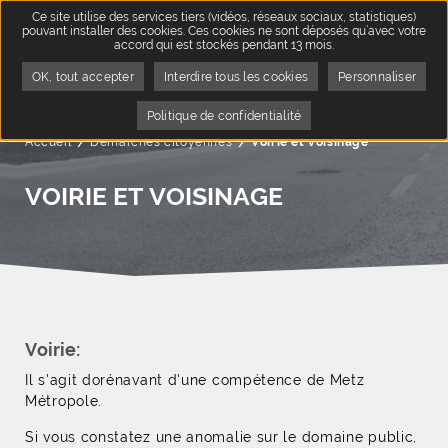
Ce site utilise des services tiers (vidéos, réseaux sociaux, statistiques)
pouvant installer des cookies. Ces cookies ne sont déposés qu’avec votre
accord qui est stockés pendant 13 mois.
OK, tout accepter
Interdire tous les cookies
Personnaliser
Politique de confidentialité
Accueil
Démarches citoyennes
Page active :
Voirie et voisinage
VOIRIE ET VOISINAGE
Voirie:
Il s'agit dorénavant d'une compétence de Metz
Métropole.
Si vous constatez une anomalie sur le domaine public,