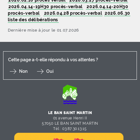
2026.02.10 procès verbal
2026.03.27 procès-verbal
2026.04.14-19H30 procès-verbal
2026.04.14-20H30
procès-verbal
2026.04.28 procès-verbal
2026.06.30
liste des délibérations
Dernière mise à jour le 01.07.2026
Cette page a-t-elle répondu à vos attentes ?
Non
Oui
F
I
Y
Li
X
LE BAN SAINT MARTIN
01 avenue Henri II
57050 LE BAN SAINT MARTIN
Tél :
03.87.30.13.15