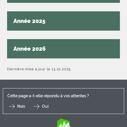
Année 2025
Année 2026
Dernière mise à jour le 13.01.2025
Cette page a-t-elle répondu à vos attentes ?
Non
Oui
F
I
Y
Li
X